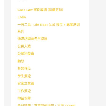
Case Law 案例導讀 (持續更新)
LMIA
一石二鳥 : Life Boat (LB) 移民 + 專業培訓
系列
傳媒訪問黃先生總匯
公民入籍
公眾利益篇
動態
各類移民
學生簽證
安家立業篇
工作簽證
拘留保釋
最新環節：真實關係證明，支持 SOWP