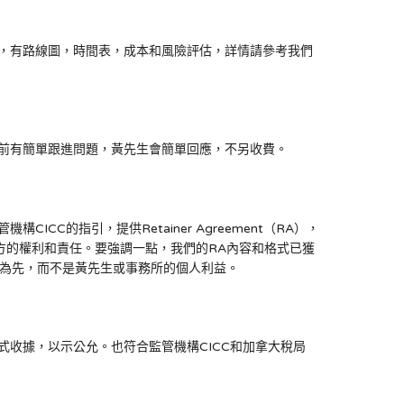
方，有路線圖，時間表，成本和風險評估，詳情請參考我們
們前有簡單跟進問題，黃先生會簡單回應，不另收費。
構CICC的指引，提供Retainer Agreement（RA），
方的權利和責任。要強調一點，我們的RA內容和格式已獲
益為先，而不是黃先生或事務所的個人利益。
式收據，以示公允。也符合監管機構CICC和加拿大稅局