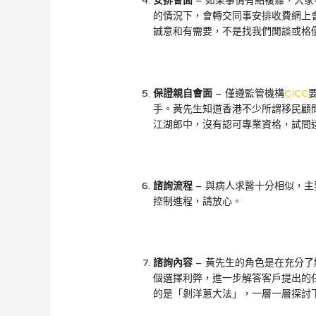
安排會面
– 如果事情有點複雜，大
的情況下，會轉交同事安排收費網上
誠意和有需要，不是找我們閒談或格
保證親自會面
– 僅遵監管機構
CICC
手。黃先生知道香港不少所謂移民顧
江湖郎中，沒有認可專業資格，試問
諮詢流程
– 與病人求醫十分相似，
控制進程，請放心。
諮詢內容
– 黃先生的角色是在充分
個選擇利弊，進一步解答客戶提出的
的是「剝洋蔥大法」，一層一層探討