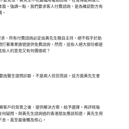
家不要見怪，黃先生不花篇幅用電郵回答。在覺得能夠幫忙
會面。強調一點，我們要求客人付費諮詢，是為確認對方有
價。
要求，所有付費諮詢必定由黃先生親自主持，絕不假手於助
問打著專業旗號提供免費諮詢，然而，這些人絕大部份都是
這些人的意見又有何價值呢？
主要由醫生提問診斷，不是病人侃侃而談。這方面黃先生會
了解客戶的背景之後，提供解決方案，給予選擇。再評核每
任何疑問。與黃先生諮詢過的香港朋友應該知道，黃先生用
下去，直至最後觸及核心。