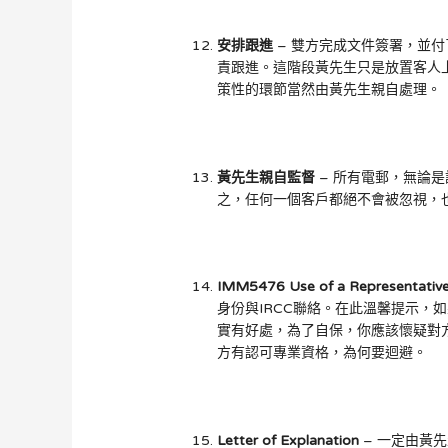
安排跟進
– 雙方完成文件簽署，並
責跟進。這階段黃先生只是放置客人
策性的環節當然由黃先生親自處理。
黃先生親自監督
– 所有電郵，無論
之，任何一個客戶都絕不會被忽視，
IMM5476 Use of a Representativ
身份與IRCC聯絡。在此溫馨提示，
實有好處，為了自保，你應該懷疑對
方有認可專業資格，為何要迴避。
Letter of Explanation
– 一定由黃