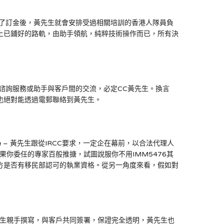
付了訂金後，黃先生就會安排受過相關培訓的香港人隊員負
上已鋪好的路軌，由助手領航，純粹技術操作而已，所有決
是諮詢服務或助手與客戶間的交流，必定CC黃先生。換言
也絕對能透過電郵聯絡到黃先生。
e
– 黃先生跟從IRCC要求，一定企在幕前，以合法代理人
如果你委任的專家百般推搪，試圖說服你不用IMM5476其
方是否有移民部認可的執業資格。從另一角度來看，假如對
先生親手撰寫，與客戶共同簽署，保證完全透明，黃先生也