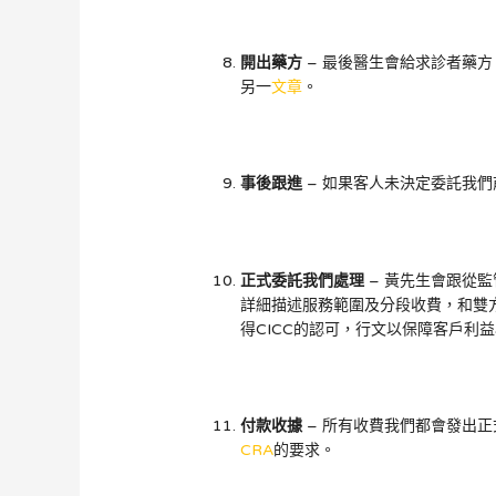
開出藥方
– 最後醫生會給求診者藥
另一
文章
。
事後跟進
– 如果客人未決定委託我
正式委託我們處理
– 黃先生會跟從監管機
詳細描述服務範圍及分段收費，和雙
得CICC的認可，行文以保障客戶利
付款收據
– 所有收費我們都會發出正
CRA
的要求。