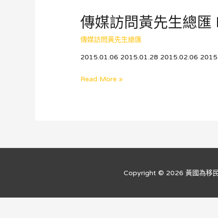
總
傳媒訪問黃先生總匯 Pa
匯
Part
傳媒訪問黃先生總匯
1
(持
2015.01.06 2015.01.28 2015.02.06 201
續
更
傳
Read More »
新)
媒
訪
問
黃
先
生
總
匯
Copyright © 2026
黃國為移民法律
Part
2
(持
續
更