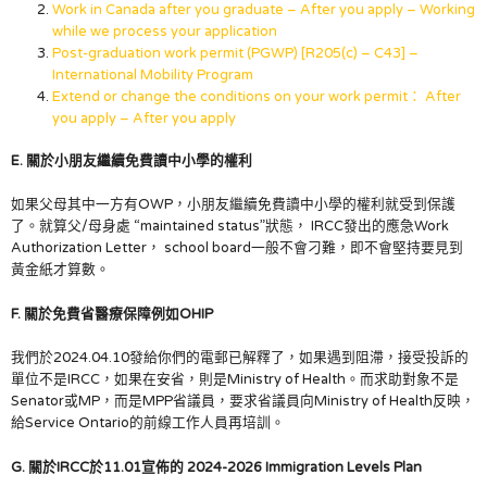
Work in Canada after you graduate – After you apply – Working
while we process your application
Post-graduation work permit (PGWP) [R205(c) – C43] –
International Mobility Program
Extend or change the conditions on your work permit： After
you apply – After you apply
E. 關於小朋友繼續免費讀中小學的權利
如果父母其中一方有OWP，小朋友繼續免費讀中小學的權利就受到保護
了。就算父/母身處 “maintained status”狀態， IRCC發出的應急Work
Authorization Letter， school board一般不會刁難，即不會堅持要見到
黃金紙才算數。
F. 關於免費省醫療保障例如
OHIP
我們於2024.04.10發給你們的電郵已解釋了，如果遇到阻滯，接受投訴的
單位不是IRCC，如果在安省，則是Ministry of Health。而求助對象不是
Senator或MP，而是MPP省議員，要求省議員向Ministry of Health反映，
給Service Ontario的前線工作人員再培訓。
G. 關於
IRCC於11.01宣佈的 2024-2026 Immigration Levels Plan