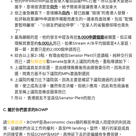
他的introduction談及香港人權自由被PRC打壓，所以加拿大要施以
援手，意境很清楚是
向外
，給予簡易渠道讓香港人來加拿大
但之後急轉直下，意境轉為
向內
，替已脫離 “險境”的香港人發聲，
批評執政黨讓PR申請案件積壓而產生的一連串負面效果，包括 ”配偶
要暫時離境” 、”小朋友們被迫停學” 、”全家人的省醫療保障也喪失
了”
最為顯眼的是，他的發言中提及有近
8,000申請個案
被擱置，但正確
理解其實是約
8,000人
而已，如果Stream A/B平均個案是4人家庭，
算一算，其實只是約2,000個申請而已
綜合以上第2-3點，有理由相信Senator Plett只是讀稿，純粹交行貨
而已。請
點擊這裡
看Senate加拿大上議院的角色，重點導讀如下：
上議院議員並非民選， 是由總理推薦後而由總督委任的。因為非民
選，問責方面不似下議院的MPs要面對選民
上議院的權力比下議院弱，因為主要是確認下議院通過的法律草
案，使之成為法律，雖然有否決權，但絕少應用，因此有些政論者
甚至稱上議院是橡皮圖章而已
所以， 香港朋友不宜高估Senator Plett的助力
C. 關於你們要求的
BOWP
請
點擊這裡
，BOWP是為economic class類的移民申請人而提供的利民政
策，延續他們合法工作的權利，直至PR landing。當然，隨行的家庭成員
也同樣受惠，包括SOWP及MSP，再伸延下去的是繼續有免費保健。