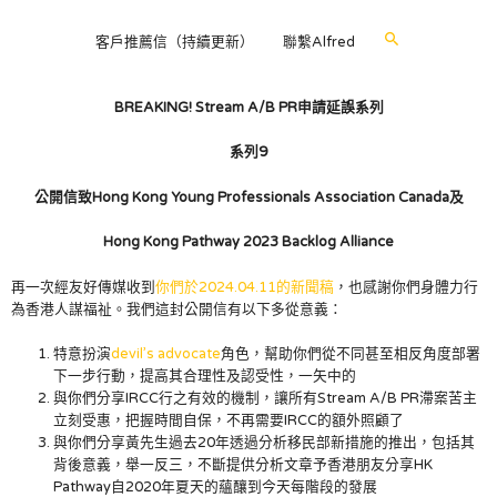
客戶推薦信（持續更新）
聯繫Alfred
BREAKING! Stream A/B PR申請延誤系列
系列9
公開信致
Hong Kong Young Professionals Association Canada及
Hong Kong Pathway 2023 Backlog Alliance
再一次經友好傳媒收到
你們於2024.04.11的新聞稿
，也感謝你們身體力行
為香港人謀福祉。我們這封公開信有以下多從意義：
特意扮演
devil’s advocate
角色，幫助你們從不同甚至相反角度部署
下一步行動，提高其合理性及認受性，一矢中的
與你們分享IRCC行之有效的機制，讓所有Stream A/B PR滯案苦主
立刻受惠，把握時間自保，不再需要IRCC的額外照顧了
與你們分享黃先生過去20年透過分析移民部新措施的推出，包括其
背後意義，舉一反三，不斷提供分析文章予香港朋友分享HK
Pathway自2020年夏天的蘊釀到今天每階段的發展