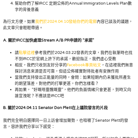
幫助你們了解IRCC 定期公佈的Annual Immigration Levels Plan數
字的背後意義
為行文方便，如果
我們於2024.04.10發給你們的電郵
內容已談及的議題，
此文章只會輕輕帶過。
A. 關於
IRCC加快處理Stream A/B PR申請的 “承諾”
請
點擊這裡
參考我們於2024.03.22發表的文章，我們在執筆時也找
不到IRCC於官網上許下的承諾，歡迎指正，我們虛心受教
相反，我們只收到友好分享的
Facebook專頁帖文
，在這裡我們無意
探討消息來源是否可靠，但這公佈確實對待批者有安撫作用
當我們支持發出正能量的同時，會問：如果短期內仍未獲批所產生
的期望落差，對他們的打擊更甚，你們怎樣看？
再如果， “好嘅唔靈醜嘅靈”，他們的負面情緒只會更甚，到時又向
誰宣洩呢？不應該是IRCC吧
B. 關於2024.
04.11 Senator Don Plett在上議院發言的片段
我們完全明白選擇同一日上訪會增加聲勢，也咀嚼了Senator Plett的發
言，容許我們分享以下感受：