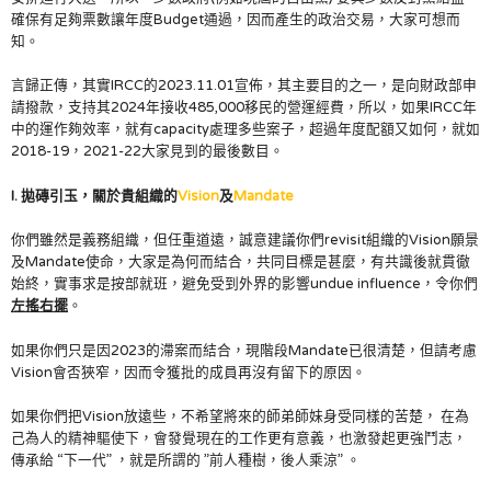
確保有足夠票數讓年度Budget通過，因而產生的政治交易，大家可想而
知。
言歸正傳，其實IRCC的2023.11.01宣佈，其主要目的之一，是向財政部申
請撥款，支持其2024年接收485,000移民的營運經費，所以，如果IRCC年
中的運作夠效率，就有capacity處理多些案子，超過年度配額又如何，就如
2018-19，2021-22大家見到的最後數目。
I. 拋磚引玉，關於貴組織的
Vision
及
Mandate
你們雖然是義務組織，但任重道遠，誠意建議你們revisit組織的Vision願景
及Mandate使命，大家是為何而結合，共同目標是甚麼，有共識後就貫徹
始終，實事求是按部就班，避免受到外界的影響undue influence，令你們
左搖右擺
。
如果你們只是因2023的滯案而結合，現階段Mandate已很清楚，但請考慮
Vision會否狹窄，因而令獲批的成員再沒有留下的原因。
如果你們把Vision放遠些，不希望將來的師弟師妹身受同樣的苦楚， 在為
己為人的精神驅使下，會發覺現在的工作更有意義，也激發起更強鬥志，
傳承給 “下一代” ，就是所謂的 ”前人種樹，後人乘涼” 。