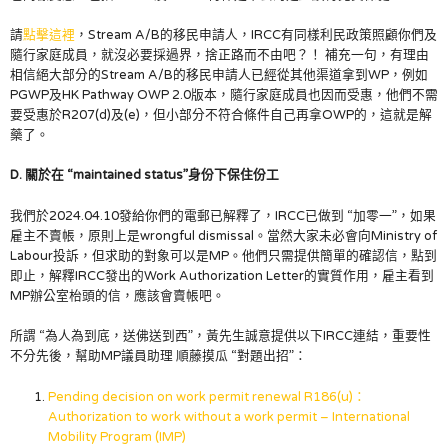
請
點擊這裡
，Stream A/B的移民申請人，IRCC有同樣利民政策照顧你們及
隨行家庭成員，就沒必要採過界，捨正路而不由吧？！ 補充一句，有理由
相信絕大部分的Stream A/B的移民申請人已經從其他渠道拿到WP，例如
PGWP及HK Pathway OWP 2.0版本，隨行家庭成員也因而受惠，他們不需
要受惠於R207(d)及(e)，但小部分不符合條件自己再拿OWP的，這就是解
藥了。
D. 關於在
“maintained status”身份下保住份工
我們於2024.04.10發給你們的電郵已解釋了，IRCC已做到 “加零一”，如果
雇主不賣帳，原則上是wrongful dismissal。當然大家未必會向Ministry of
Labour投訴，但求助的對象可以是MP。他們只需提供簡單的確認信，點到
即止，解釋IRCC發出的Work Authorization Letter的實質作用，雇主看到
MP辦公室枱頭的信，應該會賣帳吧。
所謂 “為人為到底，送佛送到西”，黃先生誠意提供以下IRCC連結，重要性
不分先後，幫助MP議員助理 順藤摸瓜 “對題出招”：
Pending decision on work permit renewal R186(u)：
Authorization to work without a work permit – International
Mobility Program (IMP)