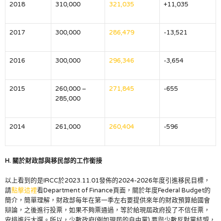
2018
310,000
321,035
+11,035
2017
300,000
286,479
-13,521
2016
300,000
296,346
-3,654
2015
260,000 –
271,845
-655
285,000
2014
261,000
260,404
-596
H. 關於財政部與移民部的工作銜接
以上看到的是IRCC於2023.11.01發佈的2024-2026年度引進移民目標，
請
點擊這裡
看Department of Finance頁面，關於年度Federal Budget的
簡介，簡單理解，財政部每年在第一季左右要提供來年的財政預算給國會
辯論，之後進行投票，如果不夠票通過，等於給現屆政府投了不信任票，
安排進行大選。所以，少數政府(例如現屆的自由黨) 要與少數反對黨結盟，