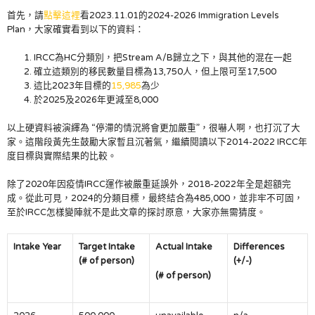
首先，請
點擊這裡
看2023.11.01的2024-2026 Immigration Levels
Plan，大家確實看到以下的資料：
IRCC為HC分類別，把Stream A/B歸立之下，與其他的混在一起
確立這類別的移民數量目標為13,750人，但上限可至17,500
這比2023年目標的
15,985
為少
於2025及2026年更減至8,000
以上硬資料被演繹為 “停滯的情況將會更加嚴重”，很嚇人啊，也打沉了大
家。這階段黃先生鼓勵大家暫且沉著氣，繼續閱讀以下2014-2022 IRCC年
度目標與實際結果的比較。
除了2020年因疫情IRCC運作被嚴重延誤外，2018-2022年全是超額完
成。從此可見，2024的分類目標，最終結合為485,000，並非牢不可固，
至於IRCC怎樣變陣就不是此文章的探討原意，大家亦無需猜度。
Intake Year
Target Intake
Actual Intake
Differences
(# of person)
(+/-)
(# of person)