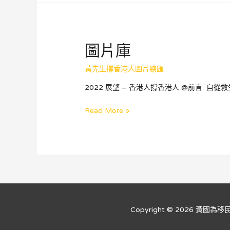
香
港
人
撐
圖片庫
香
港
黃先生撐香港人圖片總匯
人
2022 展望 – 香港人撐香港人 @前言 自從救生
圖
Read More »
片
庫
Copyright © 2026
黃國為移民法律