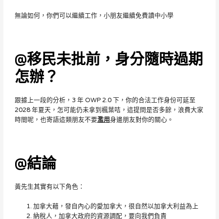
無論如何，你們可以繼續工作，小朋友繼續免費讀中小學
@移民未批前，身分隨時過期
怎辦？
跟據上一段的分析，3 年 OWP 2.0 下，你的合法工作身份可延至
2028 年夏天，怎可能仍未拿到楓葉咭，這提問是否多餘，浪費大家
時間呢，也寄語這類朋友不要
濫用
身邊朋友對你的關心。
@結論
黃先生其實有以下角色：
加拿大藉，發自內心的愛加拿大，很自然以加拿大利益為上
納稅人，加拿大政府的資源調配，要向我們負責