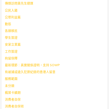
傳媒訪問黃先生總匯
公民入籍
公眾利益篇
動態
各類移民
學生簽證
安家立業篇
工作簽證
拘留保釋
最新環節：真實關係證明，支持 SOWP
有被捕或遠久犯罪紀錄的香港人留意
服務範圍
未分類
楓葉卡續期
消費者自保
消費者自保術