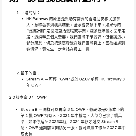
回港的話：
HK Pathway 的原意是幫助有需要的香港朋友移民加拿
大，意味著拿到楓葉咭後，全家會安頓下來。如果你的
“後續計劃” 是回港重拾舊職或事業，賺多幾年錢才回來定
居，這純粹是個人需要，我們團隊不予置評，但告誡這小
部分朋友，切忌把沮喪發洩在我們團隊身上，因為如遇到
這情況，黃先生一定會站在員工一邊
留下的話：
Stream A — 可經 PGWP 或於 02.07 前經 HK Pathway 3
年 OWP
2.0 版本拿 3 年 OWP
Stream B — 同樣可以再拿 3 年 OWP，假設你是0 版本下的
第 1 批 OWP 持有人，2021 年中抵達，大部分已拿了楓葉
咭。如果你延至 2023年底—2024 年衫才遞交 Stream B
請，OWP 過期前立刻請另一張，就可繼續工作至 2027 年中
或更長