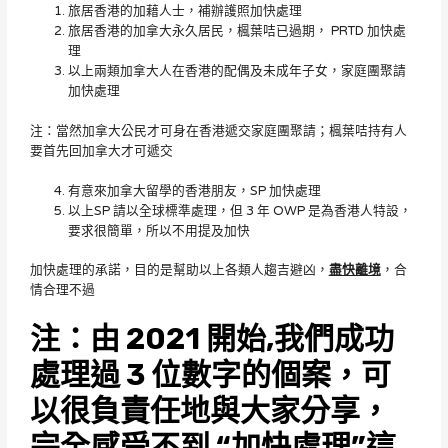
旅居香港的加藉人士，補辦護照加快處理
旅居香港的加拿大永久居民，楓葉咭已過期， PRTD 加快處
理
以上兩類加拿大人在香港的配偶及未成年子女，家庭團聚請
加快處理
注：當然加拿大公民才可身在香港遞交家庭團聚請；楓葉咭持有人
要首先回加拿大才可遞交
有意來加拿大留學的香港朋友，SP 加快處理
以上SP 請以全球標準處理，但 3 年 OWP 是為香港人特設，
要求很簡單，所以不用提及加快
加快處理的承諾，目的是幫助以上各類人趨吉避凶，
盡快離境
，合
情合理不過
注：由 2021 開始,我們成功
處理過 3 位數字的個案，可
以很負責任地與大家分享，
完全感受不到 “加快處理”這