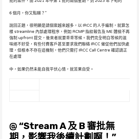
批的案件，由 2021 年中第 1 批的兩個星期，到 2023 年下旬的
6 個月，你又點睇？”
說回正題，很明顯是請個案越來越多，以 IRCC 的人手編制，就算怎
樣 streamline 內部處理程序，例如 RCMP 指紋報告及 ME 體檢不再
強制 upfront 提交，後來者就要乖乖等候。我們完全明白等候的滋
味絕不好受，有些付費客戶甚至要求我們聯絡 IRCC 催促他們加快處
理，但根本不存在這機制，他們只需打 IRCC Call Centre 確認請正
在處理
中，如果仍然未能自我平伏心情，就苦果自受。
@ “Stream A 及 B 審批無
期，影響我後續計劃啊！”