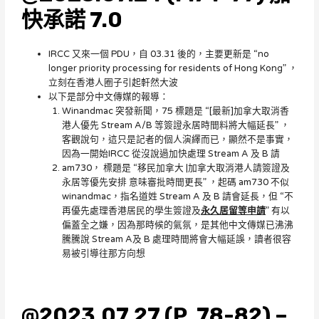
快承諾 7.0
IRCC 又來一個 PDU，自 03.31 後的，主要更新是 “no
longer priority processing for residents of Hong Kong” ，
立刻在香港人圈子引起軒然大波
以下是部分中文傳媒的報導：
Winandmac 突發新聞，75 標題是 “[最新]加拿大取消香
港人優先 Stream A/B 等簽證永居時間料將大幅延長” ，
客觀說句，這只是記者的個人演繹而已，顯然不是事實，
因為一開始IRCC 從沒說過加快處理 Stream A 及 B 請
am730， 標題是 “移民加拿大 |加拿大取消港人請簽證及
永居等優先安排 意味審批時間更長” ，起碼 am730 不似
winandmac，指名道姓 Stream A 及 B 請會延長，但 “不
再優先處理香港居民的學生簽證及
永久居留等申請
” 有以
偏蓋全之嫌，因為那時候的氣氛，是其他中文傳媒已沸沸
騰騰說 Stream A及 B 處理時間將會大幅延誤，讀者很容
易被引導往那方向想
@2023.07.27 (P. 78-82) –