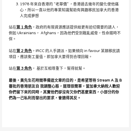
1978 年來自香港的 “老華僑” ，香港過去幾年的變化使他痛
心，所以一直以他的專業知識幫助有興趣移民加拿大的香港
人完成夢想
站在
第
1
角色
，政府的有限資源應該提供給更有迫切需要的請人，
例如 Ukrainians， Afghans，因為他們受到戰亂威脅，性命隨時不
保。
站在
第 2 角色
，IRCC 的人手調派，如果傾向 in favour 某類移民請
項目，應該衡工量值，即加拿大要得到合理回報。
站在
第
3 角色
， 基於互相尊重下，幫得就幫。
最後，黃先生花時間準備這文章的目的，是希望等待
Stream A 及 B
審批的香港朋友自 我調整心態，道理很簡單，當加拿大納稅人歡迎
你們留下來的同時，其實他們卻沒有欠你們甚麼東西，小部分的你
們為一己私利而發出的要求，會適得其反。