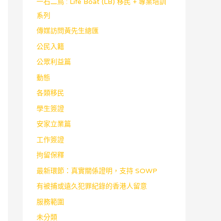
一石二鳥 : Life Boat (LB) 移民 + 專業培訓
系列
傳媒訪問黃先生總匯
公民入籍
公眾利益篇
動態
各類移民
學生簽證
安家立業篇
工作簽證
拘留保釋
最新環節：真實關係證明，支持 SOWP
有被捕或遠久犯罪紀錄的香港人留意
服務範圍
未分類