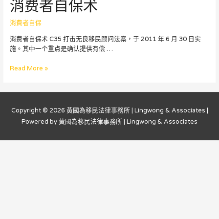
消费者自保术
移
民
部
消費者自保
指
消费者自保术 C35 打击无良移民顾问法案，于 2011 年 6 月 30 日实
引
施。其中一个重点是确认提供有偿 …
–
如
消
Read More »
何
费
選
者
擇
自
收
保
費
Copyright © 2026
黃國為移民法律事務所 | Lingwong & Associates
|
术
的
Powered by
黃國為移民法律事務所 | Lingwong & Associates
申
請
代
理
人