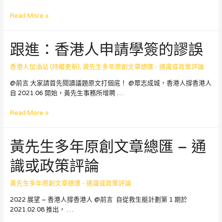
移
Read More »
民
需
跟進：香港人申請學簽的謬誤
要
規
劃
香港人加油站 (持續更新)
,
黃先生多年原創文章總匯 - 通識或政策評論
＝
@前言 大家請首先閱讀議題原文打個底！ @眾志成城，香港人撐香港人
病
自 2021.06 開始，黃先生事務所增聘 …
人
需
跟
Read More »
要
進：
睇
香
醫
黃先生多年原創文章總匯 – 通
港
生
人
識或政策評論
申
請
學
黃先生多年原創文章總匯 - 通識或政策評論
簽
2022 展望 – 香港人撐香港人 @前言 自從救生艇計劃第 1 期於
的
2021.02.08 推出， …
謬
誤