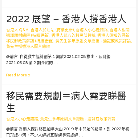
馨
提
2022 展望 – 香港人撐香港人
示
–
香
香港人 Q&A
,
香港人加油站 (持續更新)
,
香港人小心走錯路
,
香港人相關
港
通識題材總匯 (持續更新)
,
香港人關心的移民部數據
,
香港人須知的最新
人
移民部政策解讀 (持續更新)
,
黃先生多年原創文章總匯 - 通識或政策評論
,
黃先生撐香港人圖片總匯
小
心
@前言 自從救生艇計劃第 1 期於2021.02.08 推出，及隨後
誤
2021.06.08 第 2 期介紹的 …
墜
非
2022
Read More »
法
展
讀
望
書
移民需要規劃＝病人需要睇醫
–
陷
香
阱
生
港
人
撐
香港人小心走錯路
,
黃先生多年原創文章總匯 - 通識或政策評論
香
@前言 香港人探討移民加拿大由 2019 年中開始的點滴，到 2022年初
港
已形成小河，不少人經過互聯網尋索或經 …
人