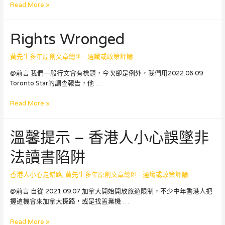
不
Read More »
論
Stream
Rights Wronged
A
或
B，
黃先生多年原創文章總匯 - 通識或政策評論
事
@前言 我們一般行文會有標題，今次卻是例外，我們用2022.06.09
前
Toronto Star的調查報告，他 …
規
劃
Rights
Read More »
妥
Wronged
當
的
溫馨提示 – 香港人小心誤墜非
重
要
法讀書陷阱
性
香港人小心走錯路
,
黃先生多年原創文章總匯 - 通識或政策評論
@前言 自從 2021.09.07 加拿大開始開放旅遊限制，不少中年香港人把
握這機會來加拿大探路，或是找置業機 …
溫
Read More »