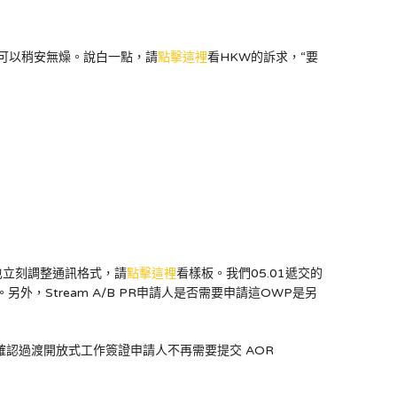
大家可以稍安無燥。說白一點，請
點擊這裡
看HKW的訴求，“要
IRCC也立刻調整通訊格式，請
點擊這裡
看樣板。我們05.01遞交的
。另外，Stream A/B PR申請人是否需要申請這OWP是另
“確認過渡開放式工作簽證申請人不再需要提交 AOR