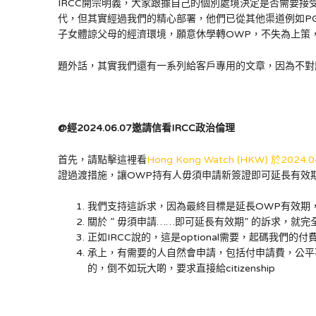
IRCC開宗明義，大家跟據自己的個別處境決定是否需要接受這橄
代，但其實經過我們的精心部署，他們已從其他渠道例如PG
子女體諒父母的經濟環境，願意休學轉OWP，不失為上策
題外話，其實我們還有一系列給客戶專用的文章，因為不對
@經2024.06.07邀請信看IRCC政治倫理
首先，請點擊這裡看
Hong Kong Watch (HKW) 於202
證過渡措施，讓OWP持有人毋須申請新簽證即可延長有效期
我們支持這訴求，因為最終目標是延長OWP有效期
關於 ” 毋須申請……即可延長有效期” 的訴求，就
正如IRCC說的，這是optional需要，起碼我們
承上，有需要的人自然會申請，包括付申請費，公平
的，倒不如玩大啲，要求直接給citizenship