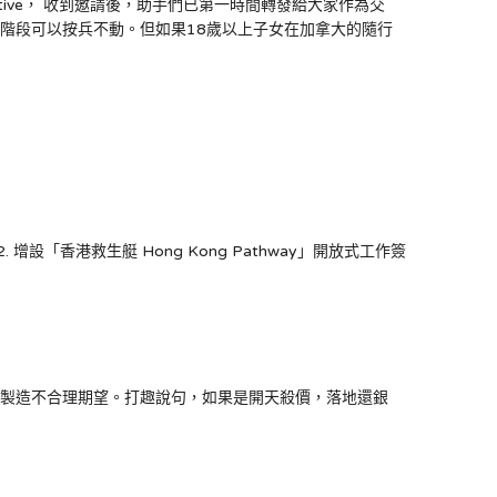
tative， 收到邀請後，助手們已第一時間轉發給大家作為交
這階段可以按兵不動。但如果18歲以上子女在加拿大的隨行
設「香港救生艇 Hong Kong Pathway」開放式工作簽
眾製造不合理期望。打趣說句，如果是開天殺價，落地還銀