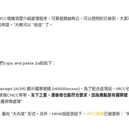
新瓶，但IRCC借機清楚介紹處理程序，可算是開誠佈公，可以透明的已做到，
申請。”大概可以 “收皮” 了。
opy and paste 2a段如下：
Of Receipt (AOR) 顯示檔案號碼 (H0000xxxxx)。為了配合這項目，
要求做CNCC等等。
言下之意，憑後者也能符合要求，因為重點是有檔案號
獲排隊處理”
偏向 “大內宣” 形式。另外，HKW說經游說下，
IRCC網頁
已被更新： 