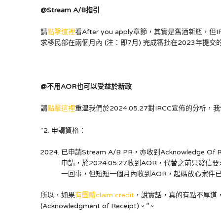
@Stream A/B指引
請
點擊這裡
看After you apply章節，其實是舊酒
求移民部在兩個月內 (注：即7月) 完成審批在2023年提交的
@
不用
AOR
也可以受益於新政
請
點擊這裡
重溫我們於2024.05.27對IRCC宣佈的分析，我們c
“2. 申請資格：
已申請Stream A/B PR，亦收到Acknowledge 
申請，於2024.05.27收到AOR，代替之前只發信
一回事，但短短一個月內收到AOR，起碼放心案件已
所以，如果
有團體claim credit
，說實話，真的有點不厚道，
(Acknowledgment of Receipt)。”。