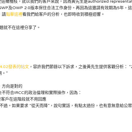
欖枝，就以我們的客戶來說，因為黃先生是authorized represen
WP及OWP 2.0版本保住合法工作身份。再因為這邀請有效期為5年，
，請
點擊這裡
看我們給客戶的分析，也即時收到積極迴響。
題就不在這裡分享了。
4.04.02發表的帖文
，容許我們節錄以下訴求，之後黃先生提供客觀分析： “2. 增
。”
，方向是對的
完全不符合IRCC的政治倫理和實際操作，因為：
的付費客戶在這階段就不用回應
不過。如果要求 “從天而降”，說句實話，有點太過份，也有意無意給公