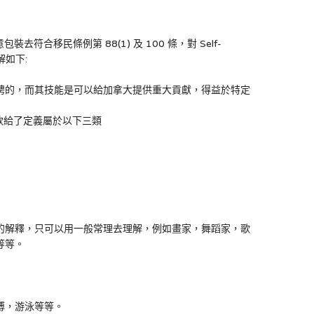
裝去符合移民條例第 88(1) 及 100 條，對 Self-
解如下:
聘的，而其技能是可以給加拿大提供重大貢獻，得益於特定
條款給了定義屬於以下三類
的解釋，只可以用一般常理去理解，例如畫家，舞蹈家，歌
等等。
傅，游泳等等。