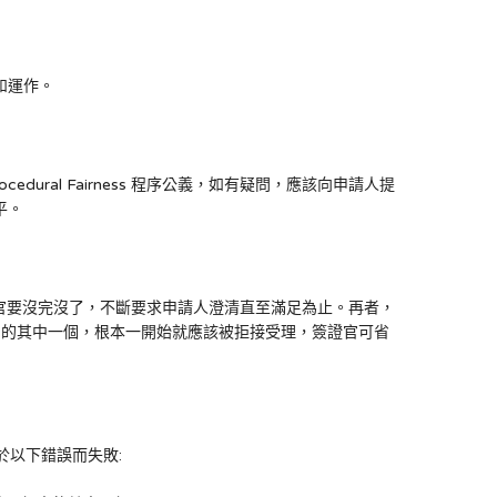
和運作。
dural Fairness 程序公義，如有疑問，應該向申請人提
平。
義不等於簽證官要沒完沒了，不斷要求申請人澄清直至滿足為止。再者，
中的其中一個，根本一開始就應該被拒接受理，簽證官可省
出於以下錯誤而失敗: