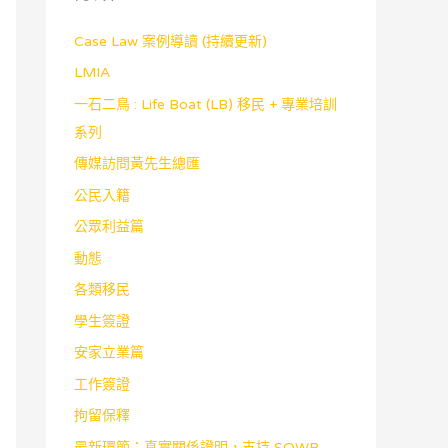
Case Law 案例導讀 (持續更新)
LMIA
一石二鳥 : Life Boat (LB) 移民 + 專業培訓
系列
傳媒訪問黃先生總匯
公民入籍
公眾利益篇
動態
各類移民
學生簽證
安家立業篇
工作簽證
拘留保釋
最新環節：真實關係證明，支持 SOWP